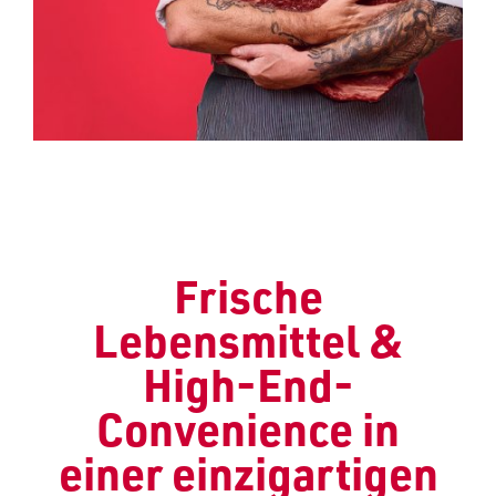
Frische
Lebensmittel &
High-End-
Convenience in
einer einzigartigen