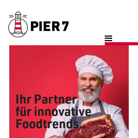
MENU
Ihr Partner
für
innovative
Foodtrends.