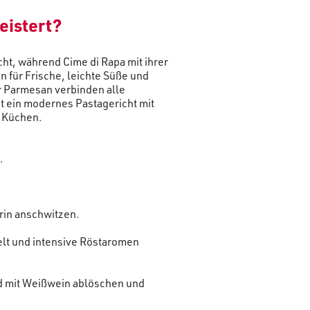
eistert?
cht, während Cime di Rapa mit ihrer
n für Frische, leichte Süße und
r Parmesan verbinden alle
t ein modernes Pastagericht mit
e Küchen.
.
rin anschwitzen.
elt und intensive Röstaromen
nd mit Weißwein ablöschen und