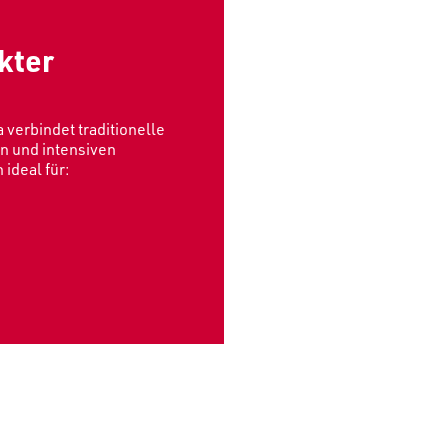
kter
a verbindet traditionelle
on und intensiven
ideal für: