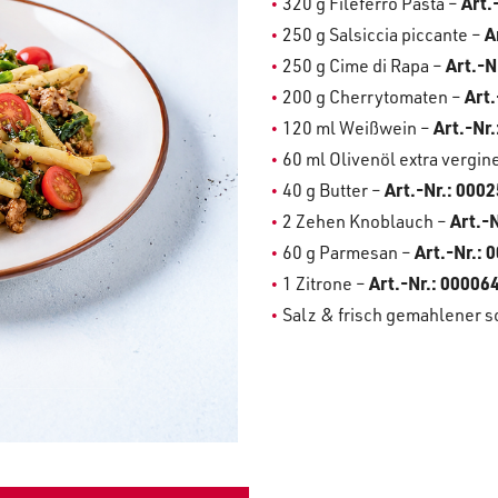
320 g Fileferro Pasta –
Art.
250 g Salsiccia piccante –
A
250 g Cime di Rapa –
Art.-N
200 g Cherrytomaten –
Art.
120 ml Weißwein –
Art.-Nr.
60 ml Olivenöl extra vergin
40 g Butter –
Art.-Nr.:
0002
2 Zehen Knoblauch –
Art.-N
60 g Parmesan –
Art.-Nr.:
0
1 Zitrone –
Art.-Nr.:
00006
Salz & frisch gemahlener s