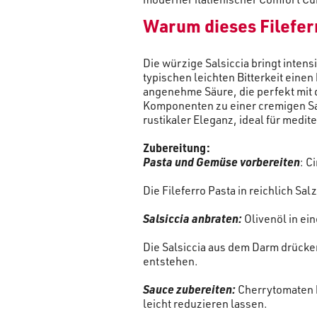
Warum dieses Filefer
Die würzige Salsiccia bringt inten
typischen leichten Bitterkeit einen
angenehme Säure, die perfekt mit 
Komponenten zu einer cremigen Sau
rustikaler Eleganz, ideal für medi
Zubereitung:
Pasta und Gemüse vorbereiten
: C
Die Fileferro Pasta in reichlich Sa
Salsiccia anbraten:
Olivenöl in ei
Die Salsiccia aus dem Darm drücke
entstehen.
Sauce zubereiten:
Cherrytomaten h
leicht reduzieren lassen.