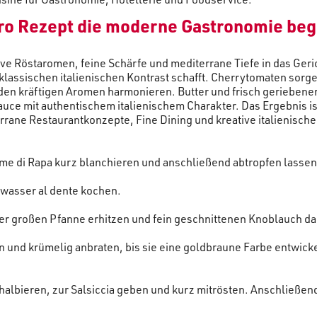
ro Rezept die moderne Gastronomie beg
sive Röstaromen, feine Schärfe und mediterrane Tiefe in das Geri
 klassischen italienischen Kontrast schafft. Cherrytomaten sorge
den kräftigen Aromen harmonieren. Butter und frisch geriebene
ce mit authentischem italienischem Charakter. Das Ergebnis is
terrane Restaurantkonzepte, Fine Dining und kreative italienisch
ime di Rapa kurz blanchieren und anschließend abtropfen lassen
lzwasser al dente kochen.
ner großen Pfanne erhitzen und fein geschnittenen Knoblauch da
n und krümelig anbraten, bis sie eine goldbraune Farbe entwick
albieren, zur Salsiccia geben und kurz mitrösten. Anschließe