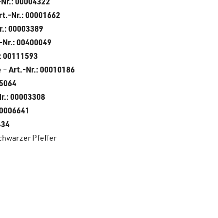
-Nr.:
00004322
rt.-Nr.:
00001662
r.:
00003389
-Nr.:
00400049
:
00111593
e –
Art.-Nr.:
00010186
5064
r.:
00003308
0006641
434
chwarzer Pfeffer